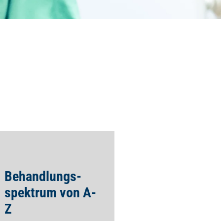
Behandlungs­
spektrum von A-
Z