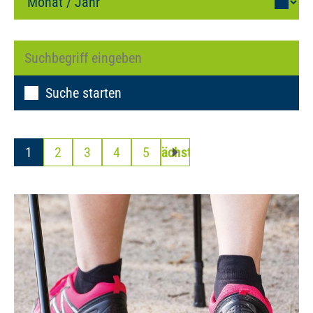
Suche starten
1
2
3
4
5
Nächste