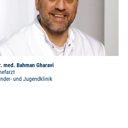
r. med. Bahman Gharavi
hefarzt
inder- und Jugendklinik