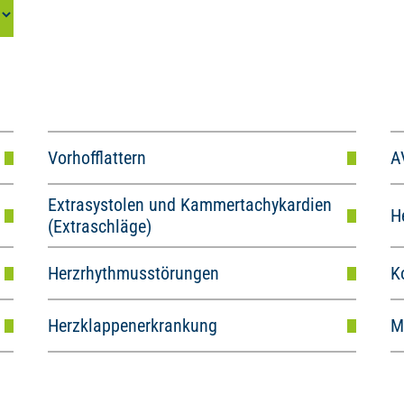
Vorhofflattern
A
Extrasystolen und Kammertachykardien
H
(Extraschläge)
Herzrhythmusstörungen
K
Herzklappenerkrankung
M