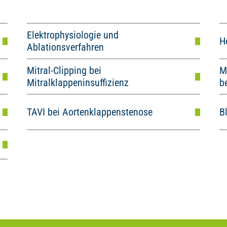
Elektrophysiologie und
H
Ablationsverfahren
Mitral-Clipping bei
M
Mitralklappeninsuffizienz
b
TAVI bei Aortenklappenstenose
B