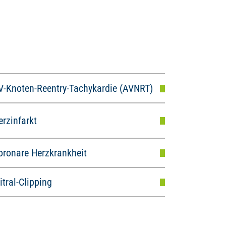
V-Knoten-Reentry-Tachykardie (AVNRT)
erzinfarkt
oronare Herzkrankheit
itral-Clipping