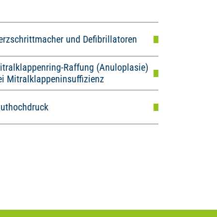
erzschrittmacher und Defibrillatoren
itralklappenring-Raffung (Anuloplasie)
ei Mitralklappeninsuffizienz
luthochdruck