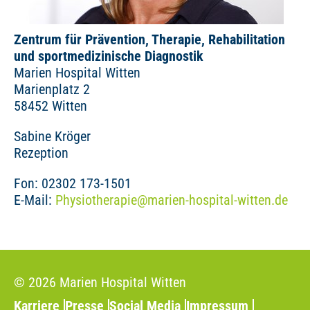
Zentrum für Prävention, Therapie, Rehabilitation
und sportmedizinische Diagnostik
Marien Hospital Witten
Marienplatz 2
58452 Witten
Sabine Kröger
Rezeption
Fon: 02302 173-1501
E-Mail:
Physiotherapie
@
marien-hospital-witten.de
© 2026 Marien Hospital Witten
Karriere
Presse
Social Media
Impressum