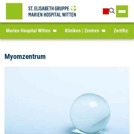
Marien Hospital Witten
Kliniken | Zentren
Zertifizie
Myomzentrum