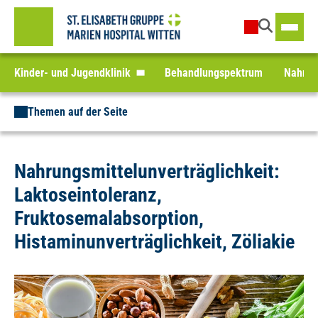
Kinder- und Jugendklinik
Behandlungspektrum
Nahrung
Themen auf der Seite
Nahrungsmittelunverträglichkeit:
Laktoseintoleranz,
Fruktosemalabsorption,
Histaminunverträglichkeit, Zöliakie