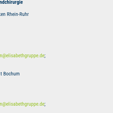
ndchirurgie
iken Rhein-Ruhr
en
@
elisabethgruppe.de
;
tät Bochum
en
@
elisabethgruppe.de
;