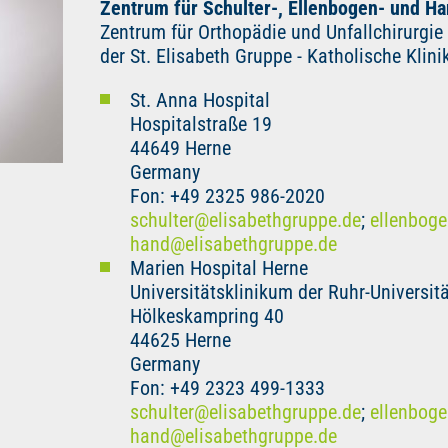
Zentrum für Schulter-, Ellenbogen- und Ha
Zentrum für Orthopädie und Unfallchirurgie
der St. Elisabeth Gruppe - Katholische Klin
St. Anna Hospital
Hospitalstraße 19
44649 Herne
Germany
Fon: +49 2325 986-2020
schulter
@
elisabethgruppe.de
;
ellenbog
hand
@
elisabethgruppe.de
Marien Hospital Herne
Universitätsklinikum der Ruhr-Universi
Hölkeskampring 40
44625 Herne
Germany
Fon: +49 2323 499-1333
schulter
@
elisabethgruppe.de
;
ellenbog
hand
@
elisabethgruppe.de