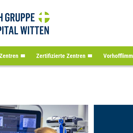
 Zentren
Zertifizierte Zentren
Vorhofflim