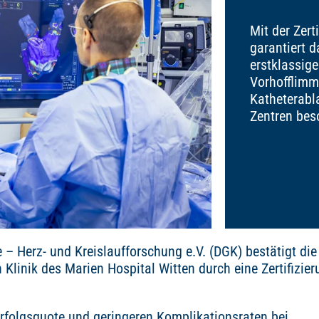
Mit der Zert
garantiert d
erstklassig
Vorhofflimm
Katheterabla
Zentren beso
e – Herz- und Kreislaufforschung e.V. (DGK) bestätigt di
Klinik des Marien Hospital Witten durch eine Zertifizier
Erfolgsquote und geringeren Komplikationsraten bei