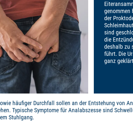
Eiteransamm
genommen h
der Proktode
Schleimhaut
sind geschl
die Entzünd
deshalb zu
führt. Die U
ganz geklärt
owie häufiger Durchfall sollen an der Entstehung von An
hen. Typische Symptome für Analabszesse sind Schwel
dem Stuhlgang.