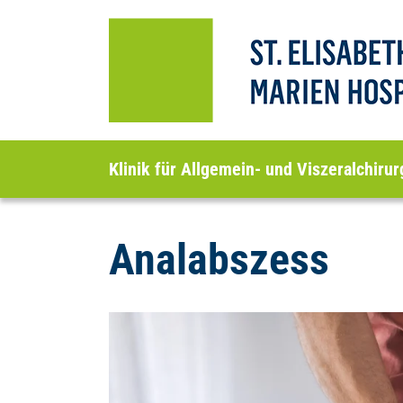
Klinik für Allgemein- und Viszeralchirur
Analabszess