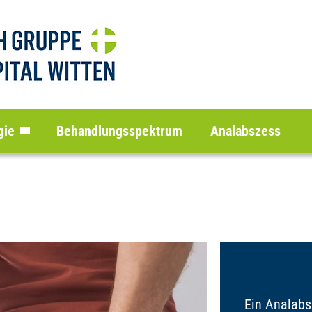
gie
Behandlungsspektrum
Analabszess
Ein Analabs