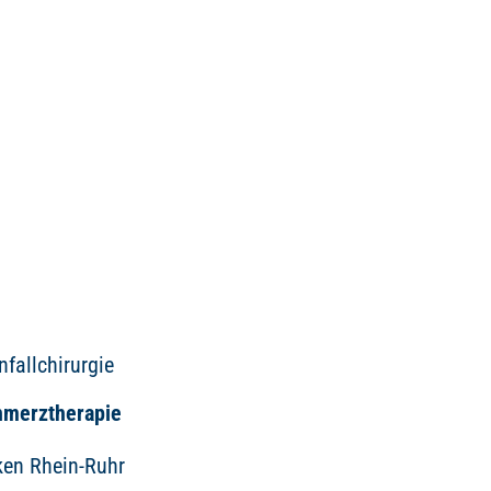
fallchirurgie
hmerztherapie
iken Rhein-Ruhr