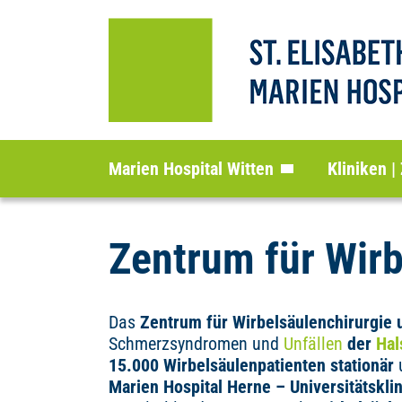
Marien Hospital Witten
Kliniken |
Zentrum für Wir
Das
Zentrum für Wirbelsäulenchirurgie
Schmerzsyndromen und
Unfällen
der
Hal
15.000 Wirbelsäulenpatienten stationär
u
Marien Hospital Herne – Universitätskl