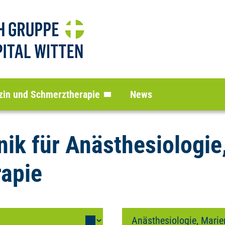
izin und Schmerztherapie
News
nik für Anästhesiologie
apie