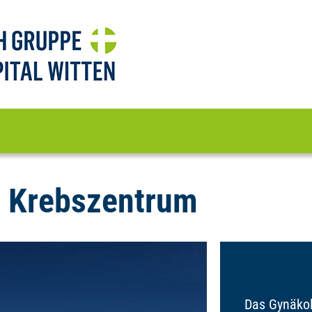
s Krebszentrum
Das Gynäkol