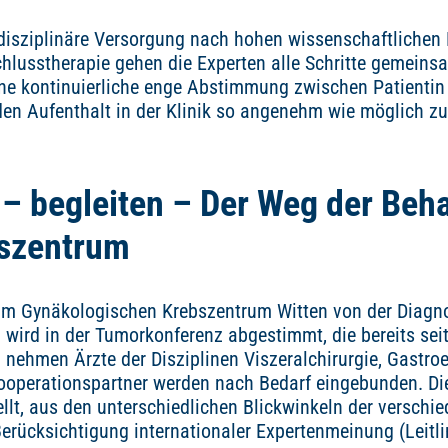
terdisziplinäre Versorgung nach hohen wissenschaftliche
lusstherapie gehen die Experten alle Schritte gemeinsa
ine kontinuierliche enge Abstimmung zwischen Patientin 
den Aufenthalt in der Klinik so angenehm wie möglich zu
– begleiten – Der Weg der Beh
szentrum
t im Gynäkologischen Krebszentrum Witten von der Diag
wird in der Tumorkonferenz abgestimmt, die bereits seit 
ehmen Ärzte der Disziplinen Viszeralchirurgie, Gastroen
Kooperationspartner werden nach Bedarf eingebunden. Di
lt, aus den unterschiedlichen Blickwinkeln der verschie
erücksichtigung internationaler Expertenmeinung (Leitl