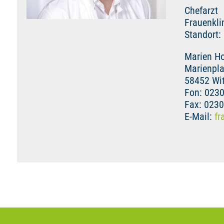
Chefarzt
Frauenkli
Standort:
Marien Ho
Marienpla
58452 Wi
Fon: 023
Fax: 023
E-Mail:
fr