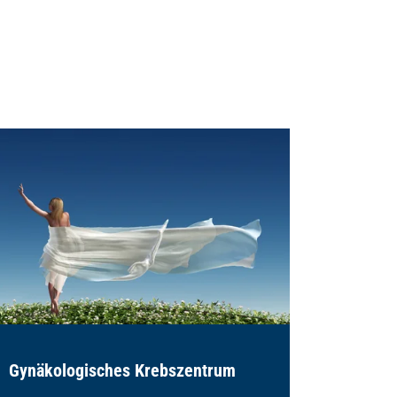
Gynäkologisches Krebszentrum
Darmkr