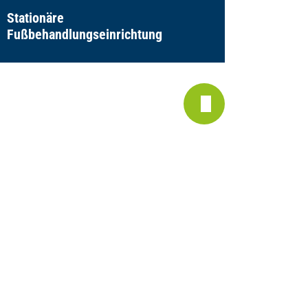
Stationäre
Chest-P
Fußbehandlungseinrichtung