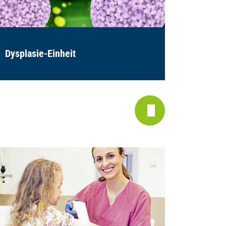
Dysplasie-Einheit
Perinat