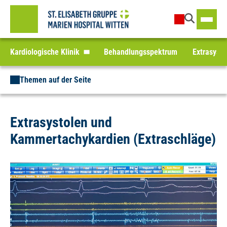
Kardiologische Klinik
Behandlungsspektrum
Extrasyst
Themen auf der Seite
Extrasystolen und
Kammertachykardien (Extraschläge)