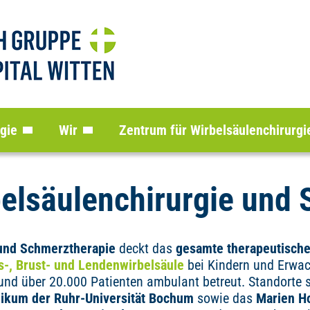
gie
Wir
Zentrum für Wirbelsäulenchirurg
belsäulenchirurgie und
 und Schmerztherapie
deckt das
gesamte therapeutisch
s-, Brust- und Lendenwirbelsäule
bei Kindern und Erwac
nd über 20.000 Patienten ambulant betreut. Standorte 
inikum der Ruhr-Universität Bochum
sowie das
Marien Ho