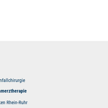
fallchirurgie
hmerztherapie
iken Rhein-Ruhr