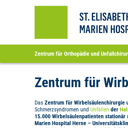
Zentrum für Orthopädie und Unfallchirur
Zentrum für Wir
Das
Zentrum für Wirbelsäulenchirurgie
Schmerzsyndromen und
Unfällen
der
Hal
15.000 Wirbelsäulenpatienten stationär
u
Marien Hospital Herne – Universitätskl