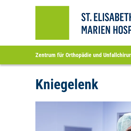
Zentrum für Orthopädie und Unfallchirur
Kniegelenk