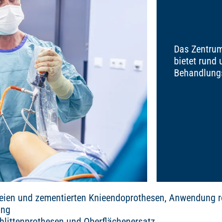
Das Zentrum
bietet rund
Behandlung
ien und zementierten Knieendoprothesen, Anwendung rob
ang
hlittenprothesen und Oberflächenersatz