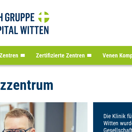
 Zentren
Zertifizierte Zentren
Venen Komp
zzentrum
Die Klinik f
Witten wurd
Gesellschaf