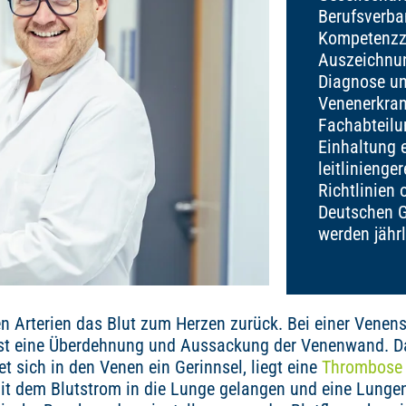
Berufsverba
Kompetenzze
Auszeichnun
Diagnose un
Venenerkran
Fachabteilu
Einhaltung 
leitlinienge
Richtlinien 
Deutschen G
werden jährl
n Arterien das Blut zum Herzen zurück. Bei einer Venen
 ist eine Überdehnung und Aussackung der Venenwand. Da
t sich in den Venen ein Gerinnsel, liegt eine
Thrombose
it dem Blutstrom in die Lunge gelangen und eine Lunge