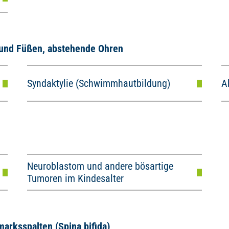
und Füßen, abstehende Ohren
Syndaktylie (Schwimmhautbildung)
A
Neuroblastom und andere bösartige
Tumoren im Kindesalter
rksspalten (Spina bifida)