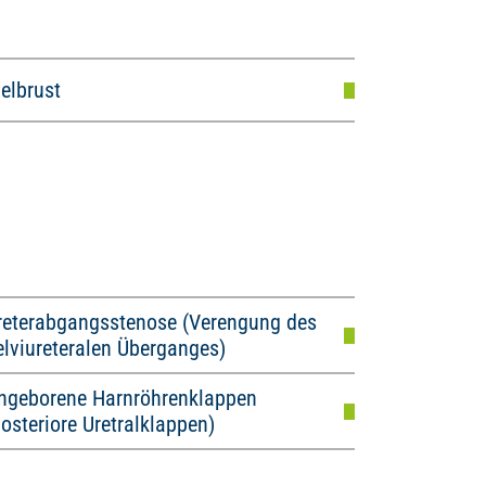
ielbrust
reterabgangsstenose (Verengung des
elviureteralen Überganges)
ngeborene Harnröhrenklappen
posteriore Uretralklappen)