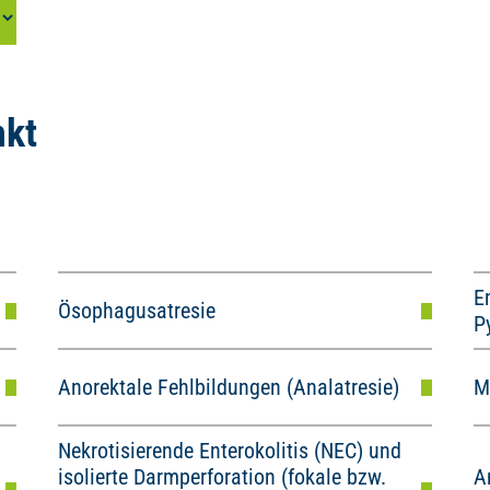
nkt
E
Ösophagusatresie
P
Anorektale Fehlbildungen (Analatresie)
M
Nekrotisierende Enterokolitis (NEC) und
isolierte Darmperforation (fokale bzw.
A