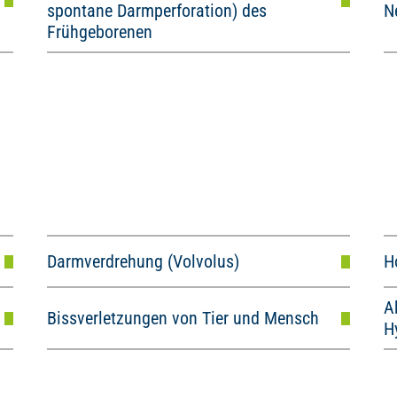
spontane Darmperforation) des
N
Frühgeborenen
Darmverdrehung (Volvolus)
H
A
Bissverletzungen von Tier und Mensch
H