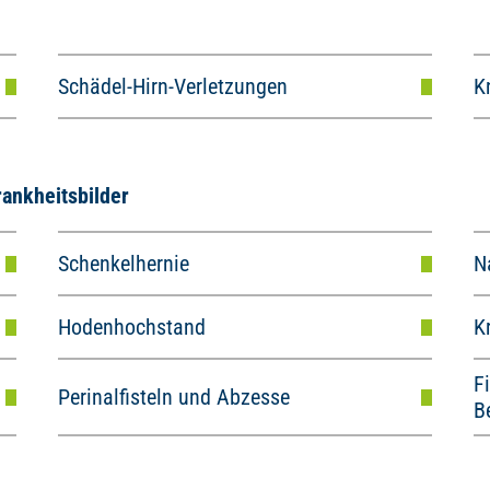
Schädel-Hirn-Verletzungen
K
rankheitsbilder
Schenkelhernie
N
Hodenhochstand
K
F
Perinalfisteln und Abzesse
B