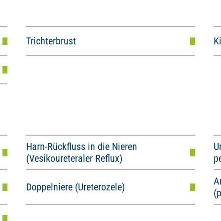
Trichterbrust
K
Harn-Rückfluss in die Nieren
U
(Vesikoureteraler Reflux)
p
A
Doppelniere (Ureterozele)
(