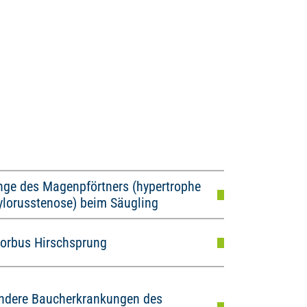
nge des Magenpförtners (hypertrophe
ylorusstenose) beim Säugling
orbus Hirschsprung
ndere Baucherkrankungen des