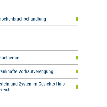
nochenbruchbehandlung
abelhernie
rankhafte Vorhautverengung
isteln und Zysten im Gesichts-Hals-
ereich