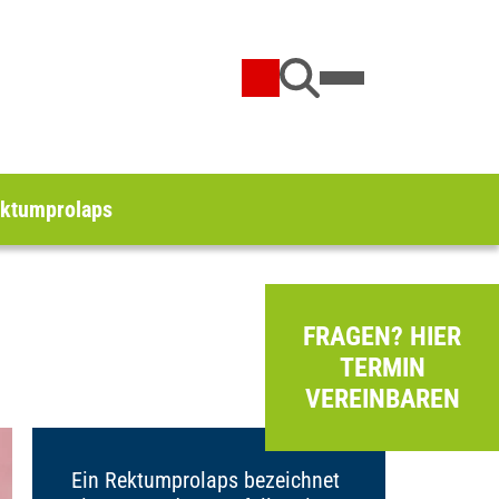
ktumprolaps
FRAGEN? HIER
TERMIN
VEREINBAREN
Ein Rektumprolaps bezeichnet