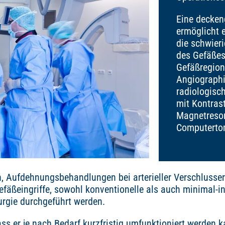
Eine decken
ermöglicht 
die schwier
des Gefäßes
Gefäßregion
Angiographi
radiologisc
mit Kontrast
Magnetreso
Computerto
, Aufdehnungsbehandlungen bei arterieller Verschlusse
fäßeingriffe, sowohl konventionelle als auch minimal-i
urgie durchgeführt werden.
ass er je nach Bedarf kurzfristig umfunktioniert werden k