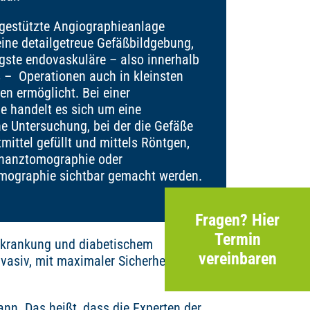
gestützte Angiographieanlage
eine detailgetreue Gefäßbildgebung,
igste endovaskuläre – also innerhalb
 – Operationen auch in kleinsten
en ermöglicht. Bei einer
e handelt es sich um eine
he Untersuchung, bei der die Gefäße
mittel gefüllt und mittels Röntgen,
nanztomographie oder
mographie sichtbar gemacht werden.
Fragen? Hier
Termin
rkrankung und diabetischem
vereinbaren
nvasiv, mit maximaler Sicherheit von dem
ann. Das heißt, dass die Experten der