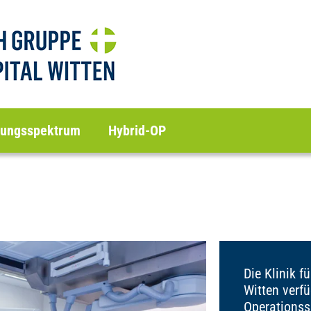
lungsspektrum
Hybrid-OP
Die Klinik f
Witten verf
Operationss