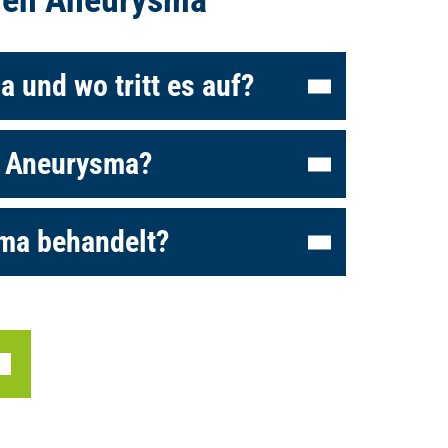
 und wo tritt es auf?
es Aneurysma?
sma behandelt?