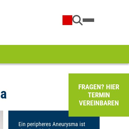
FRAGEN? HIER
ma
TERMIN
VEREINBAREN
Ein peripheres Aneurysma ist