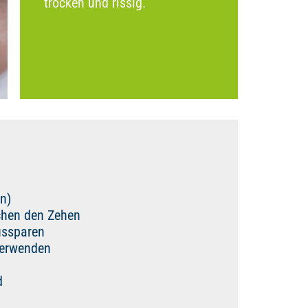
trocken und rissig.
n)
chen den Zehen
ussparen
verwenden
d