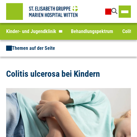
Kinder- und Jugendklinik
Behandlungspektrum
Colitis
Themen auf der Seite
Colitis ulcerosa bei Kindern