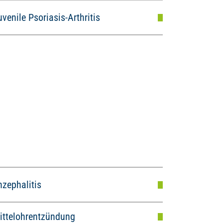
uvenile Psoriasis-Arthritis
nzephalitis
ittelohrentzündung