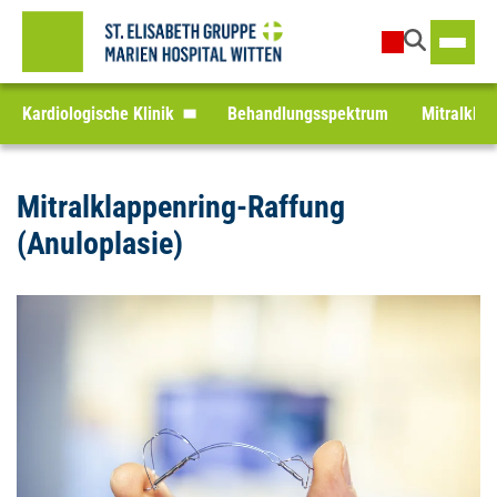
Kardiologische Klinik
Behandlungsspektrum
Mitralklap
Mitralklappenring-Raffung
(Anuloplasie)