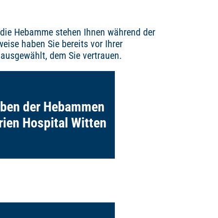
 die Hebamme stehen Ihnen während der
eise haben Sie bereits vor Ihrer
ausgewählt, dem Sie vertrauen.
orge über Unterstützung bis hin
itung im Wochenbett – hier gibt
ben der Hebammen
mehr Infos zu den Aufgaben der
Hebammen.
ien Hospital Witten
Mehr erfahren
Kinderärzte spielen rund um die