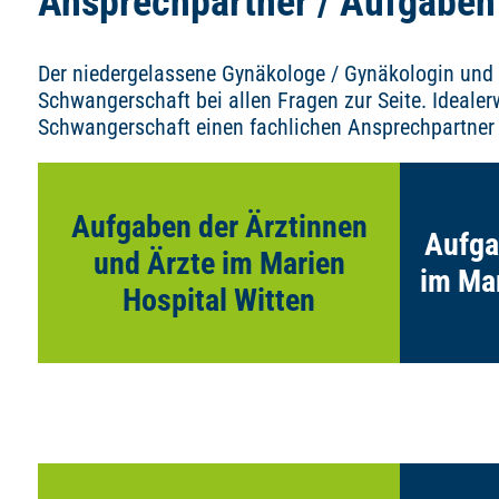
Ansprechpartner / Aufgaben
Der niedergelassene Gynäkologe / Gynäkologin und
Schwangerschaft bei allen Fragen zur Seite. Idealerw
Schwangerschaft einen fachlichen Ansprechpartner 
Hier klicken, um mehr über die Aufgaben
Von Vors
der Ärztinnen und Ärzte im Marien
zur Begle
Aufgaben der Ärztinnen
Aufga
Hospital Witten zu erfahren!
es 
und Ärzte im Marien
im Mar
Mehr erfahren
Hospital Witten
Hier mehr zu den Aufgaben der
Auch 