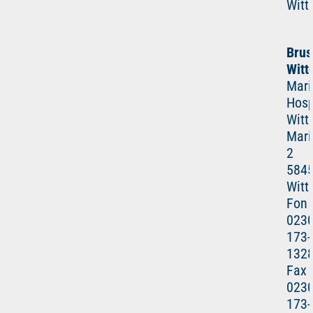
Witt
Brus
Witt
Mari
Hosp
Witt
Mari
2
584
Witt
Fon
023
173-
132
Fax
023
173-